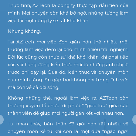
u
Thực tình, AZTech là công ty thực tập đầu tiên của
o
mình. Mọi chuyện còn khá bỡ ngỡ, những tưởng làm
ỉ
việc tại một công ty sẽ rất khó khăn.
ở
Nhưng không,
i
Tại AZTech mọi việc đơn giản hơn thế nhiều, môi
ỡ
trường làm việc đem lại cho mình nhiều trải nghiệm.
h
Đôi lúc cũng còn thực sự khá khó khăn khi phải tiếp
xúc với hàng đống kiến thức mới từ những anh chị đi
ả
trước chỉ dạy lại. Qua đó, kiến thức và chuyên môn
c
của mình tăng lên gấp bội không chỉ trong lĩnh vực
n
mà còn về cả đời sống.
i
Không những thế, ngoài làm việc ra, AZTech còn
c
thường xuyên tổ chức “đi phượt” “giao lưu” giữa các
m
thành viên để giúp mọi người gắn kết với nhau hơn.
Tự nhận thấy, bản thân đã giỏi hơn rất nhiều về
chuyên môn kể từ khi còn là một đứa “ngáo ngơ”