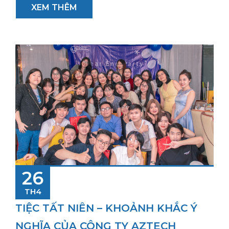
XEM THÊM
26
TH4
TIỆC TẤT NIÊN – KHOẢNH KHẮC Ý
NGHĨA CỦA CÔNG TY AZTECH