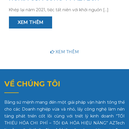
Khép lại năm 2021, tiệc tất niên với khởi nguồn […]
XEM THÊM
XEM THÊM
VỀ CHÚNG TÔI
Bằng sứ mệnh mang đến một giải pháp vận hành tổng thể
cho các Doanh nghiệp vừa và nhỏ, lấy công nghệ làm nền
tảng phát triển cốt lõi cùng với triết lý kinh doanh “TỐI
THIỂU HÓA CHI PHÍ – TỐI ĐA HÓA HIỆU NĂNG” AZTech