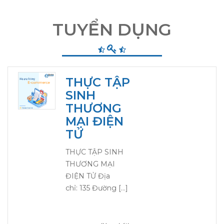
TUYỂN DỤNG
THỰC TẬP
SINH
THƯƠNG
MẠI ĐIỆN
TỬ
THỰC TẬP SINH
THƯƠNG MẠI
ĐIỆN TỬ Địa
chỉ: 135 Đường […]