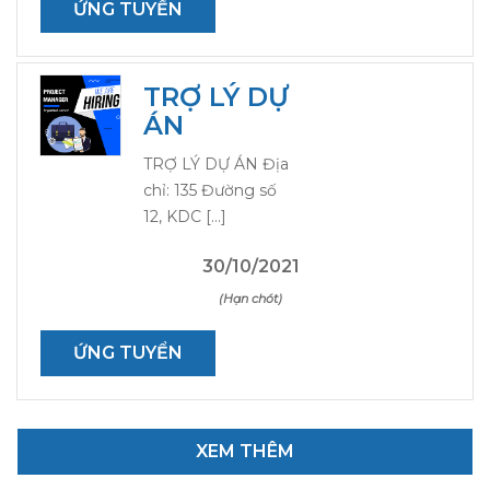
ỨNG TUYỂN
TRỢ LÝ DỰ
ÁN
TRỢ LÝ DỰ ÁN Địa
chỉ: 135 Đường số
12, KDC […]
30/10/2021
(Hạn chót)
ỨNG TUYỂN
XEM THÊM