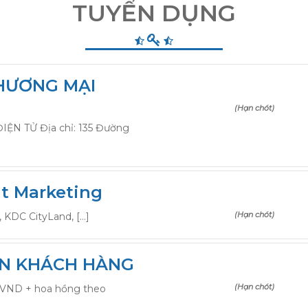
TUYỂN DỤNG
THƯƠNG MẠI
(Hạn chót)
N TỬ Địa chỉ: 135 Đường
t Marketing
(Hạn chót)
, KDC CityLand, […]
ẤN KHÁCH HÀNG
(Hạn chót)
 VND + hoa hồng theo