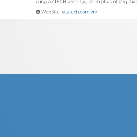
cùng AZTECH oanh tạc, chinh phục những thách
WebSite:
//aztech.com.vn/