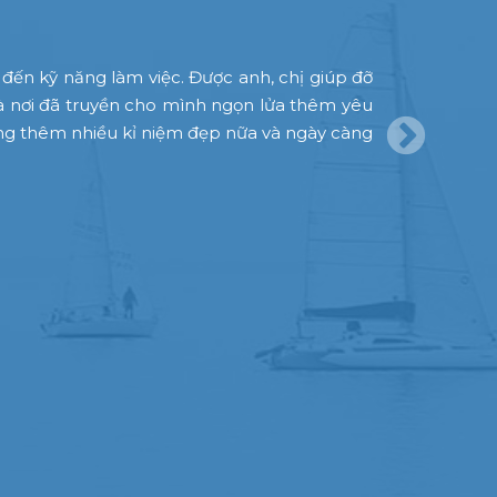
 đến kỹ năng làm việc. Được anh, chị giúp đỡ
Mình là con
à nơi đã truyền cho mình ngọn lửa thêm yêu
chưa bao gi
dựng thêm nhiều kỉ niệm đẹp nữa và ngày càng
có chỉ là m
nhận; và sa
Đến bây giờ,
leader thực
“cưỡng chế”
thành công”
này”…
“ Đừng cố g
Nhìn chung 
Digital Mar
và cả những