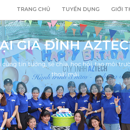
TRANG CHỦ
TUYỂN DỤNG
GIỚI T
ẠI GIA ĐÌNH AZTE
 cùng tin tưởng, sẻ chia, học hỏi, tạo môi trườ
thoải mái