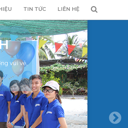
HIỆU
TIN TỨC
LIÊN HỆ
CH
ng vui vẻ,