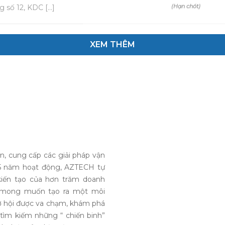
(Hạn chót)
 số 12, KDC […]
XEM THÊM
, cung cấp các giải pháp vận
n 5 năm hoạt động, AZTECH tự
iến tạo của hơn trăm doanh
ới mong muốn tạo ra một môi
cơ hội được va chạm, khám phá
ìm kiếm những “ chiến binh”