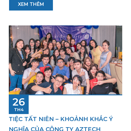
XEM THÊM
26
TH4
TIỆC TẤT NIÊN – KHOẢNH KHẮC Ý
NGHĨA CỦA CÔNG TY AZTECH