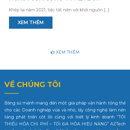
Khép lại năm 2021, tiệc tất niên với khởi nguồn […]
XEM THÊM
XEM THÊM
VỀ CHÚNG TÔI
Bằng sứ mệnh mang đến một giải pháp vận hành tổng thể
cho các Doanh nghiệp vừa và nhỏ, lấy công nghệ làm nền
tảng phát triển cốt lõi cùng với triết lý kinh doanh “TỐI
THIỂU HÓA CHI PHÍ – TỐI ĐA HÓA HIỆU NĂNG” AZTech