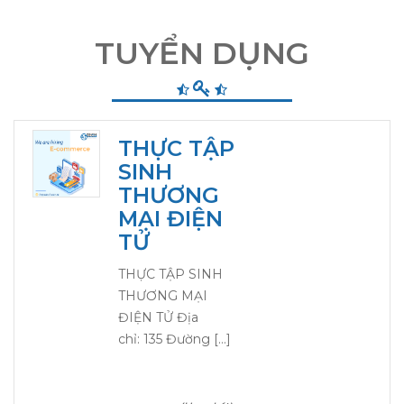
TUYỂN DỤNG
THỰC TẬP
SINH
THƯƠNG
MẠI ĐIỆN
TỬ
THỰC TẬP SINH
THƯƠNG MẠI
ĐIỆN TỬ Địa
chỉ: 135 Đường […]