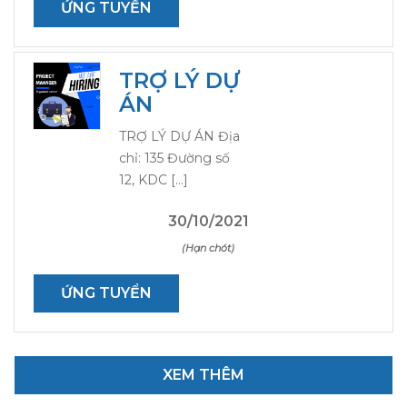
ỨNG TUYỂN
TRỢ LÝ DỰ
ÁN
TRỢ LÝ DỰ ÁN Địa
chỉ: 135 Đường số
12, KDC […]
30/10/2021
(Hạn chót)
ỨNG TUYỂN
XEM THÊM