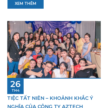
XEM THÊM
26
TH4
TIỆC TẤT NIÊN – KHOẢNH KHẮC Ý
NGHĨA CỦA CÔNG TY AZTECH