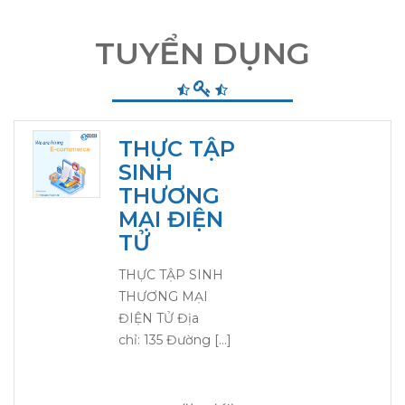
TUYỂN DỤNG
THỰC TẬP
SINH
THƯƠNG
MẠI ĐIỆN
TỬ
THỰC TẬP SINH
THƯƠNG MẠI
ĐIỆN TỬ Địa
chỉ: 135 Đường […]