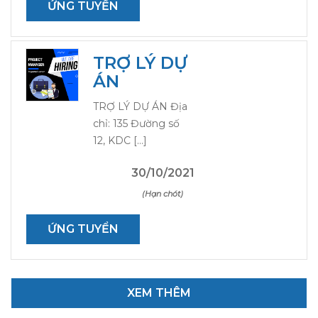
ỨNG TUYỂN
TRỢ LÝ DỰ
ÁN
TRỢ LÝ DỰ ÁN Địa
chỉ: 135 Đường số
12, KDC […]
30/10/2021
(Hạn chót)
ỨNG TUYỂN
XEM THÊM