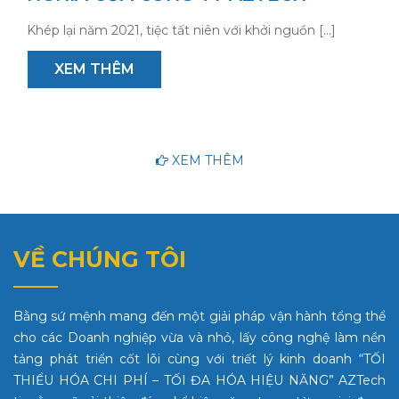
Khép lại năm 2021, tiệc tất niên với khởi nguồn […]
XEM THÊM
XEM THÊM
VỀ CHÚNG TÔI
Bằng sứ mệnh mang đến một giải pháp vận hành tổng thể
cho các Doanh nghiệp vừa và nhỏ, lấy công nghệ làm nền
tảng phát triển cốt lõi cùng với triết lý kinh doanh “TỐI
THIỂU HÓA CHI PHÍ – TỐI ĐA HÓA HIỆU NĂNG” AZTech