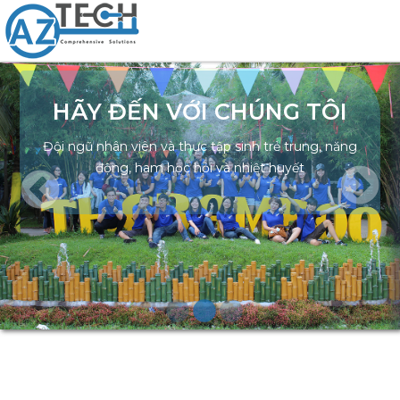
T
n
HÃY ĐẾN VỚI CHÚNG TÔI
Đội ngũ nhân viên và thực tập sinh trẻ trung, năng
động, ham học hỏi và nhiệt huyết