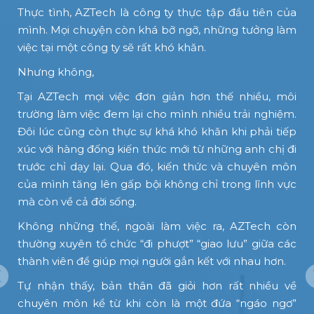
u
Thực tình, AZTech là công ty thực tập đầu tiên của
o
mình. Mọi chuyện còn khá bỡ ngỡ, những tưởng làm
ỉ
việc tại một công ty sẽ rất khó khăn.
ở
Nhưng không,
i
Tại AZTech mọi việc đơn giản hơn thế nhiều, môi
ỡ
trường làm việc đem lại cho mình nhiều trải nghiệm.
h
Đôi lúc cũng còn thực sự khá khó khăn khi phải tiếp
xúc với hàng đống kiến thức mới từ những anh chị đi
ả
trước chỉ dạy lại. Qua đó, kiến thức và chuyên môn
c
của mình tăng lên gấp bội không chỉ trong lĩnh vực
n
mà còn về cả đời sống.
i
Không những thế, ngoài làm việc ra, AZTech còn
c
thường xuyên tổ chức “đi phượt” “giao lưu” giữa các
m
thành viên để giúp mọi người gắn kết với nhau hơn.
Tự nhận thấy, bản thân đã giỏi hơn rất nhiều về
chuyên môn kể từ khi còn là một đứa “ngáo ngơ”