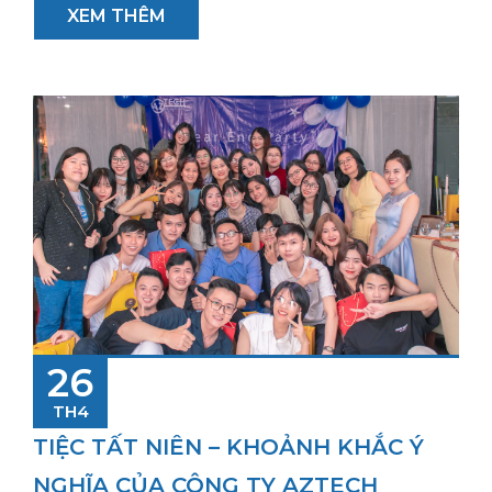
XEM THÊM
26
TH4
TIỆC TẤT NIÊN – KHOẢNH KHẮC Ý
NGHĨA CỦA CÔNG TY AZTECH