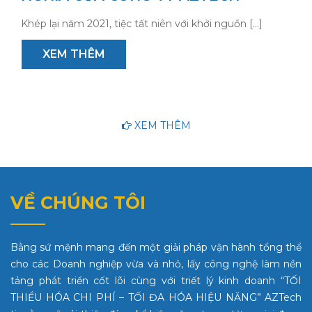
Khép lại năm 2021, tiệc tất niên với khởi nguồn […]
XEM THÊM
XEM THÊM
VỀ CHÚNG TÔI
Bằng sứ mệnh mang đến một giải pháp vận hành tổng thể
cho các Doanh nghiệp vừa và nhỏ, lấy công nghệ làm nền
tảng phát triển cốt lõi cùng với triết lý kinh doanh “TỐI
THIỂU HÓA CHI PHÍ – TỐI ĐA HÓA HIỆU NĂNG” AZTech