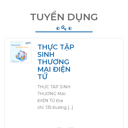
TUYỂN DỤNG
THỰC TẬP
SINH
THƯƠNG
MẠI ĐIỆN
TỬ
THỰC TẬP SINH
THƯƠNG MẠI
ĐIỆN TỬ Địa
chỉ: 135 Đường […]