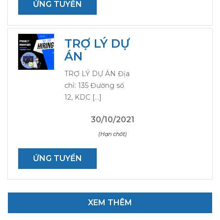
ỨNG TUYỂN
TRỢ LÝ DỰ
ÁN
TRỢ LÝ DỰ ÁN Địa
chỉ: 135 Đường số
12, KDC […]
30/10/2021
(Hạn chót)
ỨNG TUYỂN
XEM THÊM